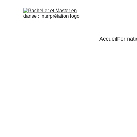
Accueil
Formati
Fabian F
Après une formation en
piano à l’âge de quinze