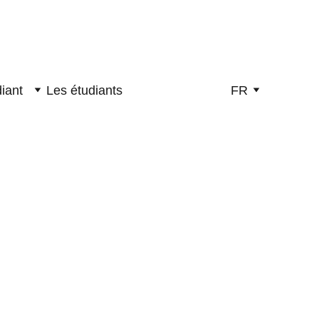
iant
Les étudiants
FR
 commencé l’étude du 