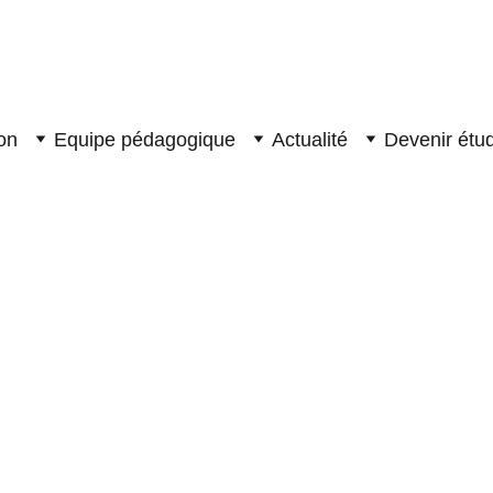
on
Equipe pédagogique
Actualité
Devenir étud
iorini
 percussions classiques et africaines, Fabian Fiorini a
 ans. 